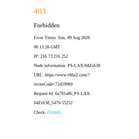
大赢家比分
2026年1月
世界杯决赛圈终极指南：赛制解析、经典回顾与观赛
攻略
•
大赢家比分
大赢家比分
2026-01-31 14:31:16
官网足球直播视频直播平台推荐 - 高清流畅的在线观
赛体验
•
大赢家比分
大赢家比分
2026-01-31 14:29:55
CCTV5直播篮球赛观看指南：锁定精彩赛事，尽享热
血对决！
•
大赢家比分
大赢家比分
2026-01-31 14:26:44
2011意大利超级杯巅峰对决回顾：米兰双雄鸟巢激战
经典重现
•
大赢家比分
大赢家比分
2026-01-31 14:21:15
9月5日足球盛宴直播指南：精彩赛事时间一览与观赛
攻略
•
大赢家比分
大赢家比分
2026-01-31 14:18:25
日本足球明星闪耀世界足坛：从本田圭佑到久保建英