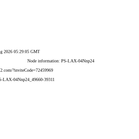
技巧
择
事盛宴
台推荐