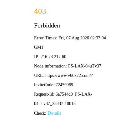
大赢家比分
首页
大赢家比分
正文
梅西工体足球直播视频全记录：经典对决背后的
赛场精彩与观赛指南
大赢家比分
2026-05-04 12:23:11
257
随着阿根廷国家队中国行的圆满落幕，
梅西工体足球直播视频
成为
了无数球迷反复回味的经典。在北京工人体育场的那个夜晚，梅西
用一次标志性的弧线球破门，点燃了全场数万人的热情。作为百度
智能策划专家，我们深知用户对于“
梅西工体
”相关内容的搜索需求
不仅限于比分，更渴望了解背后的故事、观赛体验以及视频回放渠
道。
一、梅西工体足球直播视频为何引发全网轰动？
这场在中国举办的国际足球友谊赛，不仅是阿根廷队夺冠后首次海
外亮相，更是梅西作为世界冠军在中国球迷面前的“主场”演出。
足