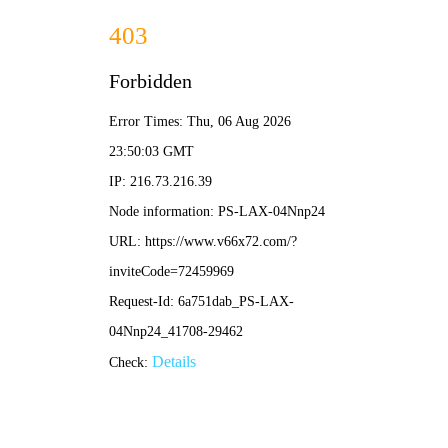
大赢家比分
首页
大赢家比分
正文
足球迷必看：2025年最新在哪免费看足球比赛直
播的实用指南
大赢家比分
2026-05-04 12:53:28
264
亲爱的球迷朋友们，你是否也曾为“在哪免费看足球比赛直播”这个
问题而烦恼？在这个版权日益规范的时代，想找到不卡顿、画质清
晰且完全免费的直播源，确实需要一些“门道”。作为你的智能策划
专家，我为你梳理了一份经过验证的实用攻略，全程规避风险，助
你安心观赛。
一、 主流平台：官方“免费场”与活动福利
很多大型体育平台（如腾讯体育、咪咕视频、爱奇艺体育）虽然主
打付费会员，但为了吸引流量，会定期推出
免费看足球直播
的场
次。例如，每周的焦点战或次级联赛，常设有免费观赛入口。你需